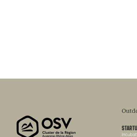
Outdo
START
Incubat