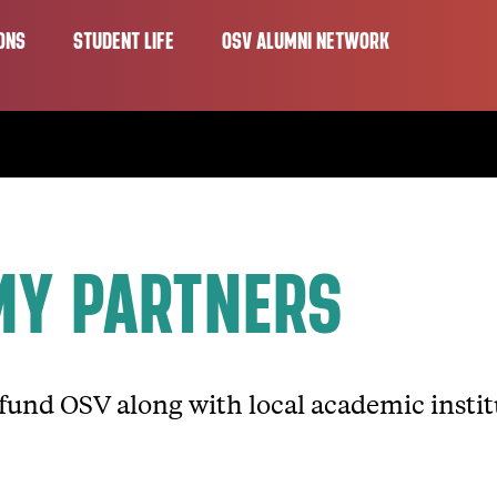
ONS
STUDENT LIFE
OSV ALUMNI NETWORK
MY PARTNERS
 fund OSV along with local academic institu