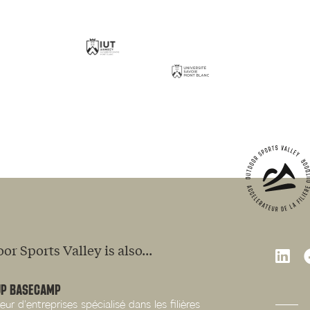
or Sports Valley is also...
UP BASECAMP
eur d'entreprises spécialisé dans les filières