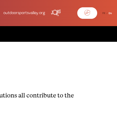
outdoorsportsvalley.org
FR
EN
tions all contribute to the