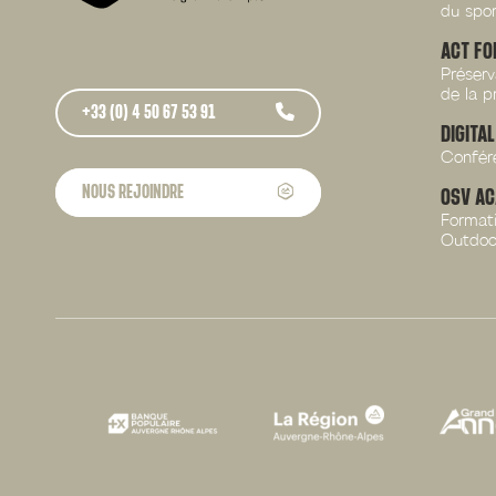
du spor
ACT FO
Préser
de la p
+33 (0) 4 50 67 53 91
DIGITA
Confére
NOUS REJOINDRE
OSV A
Formati
Outdoo