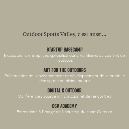
Outdoor Sports Valley, c'est aussi...
STARTUP BASECAMP
Incubateur d'entreprises spécialisé dans les filières du sport et de
l'outdoor.
ACT FOR THE OUTDOORS
Préservation de l'environnement et développement de la pratique
des sports de pleine nature
DIGITAL X OUTDOOR
Conférences source d’inspiration et de rencontres
OSV ACADEMY
Formations à l'image de l'industrie du sport Outdoor